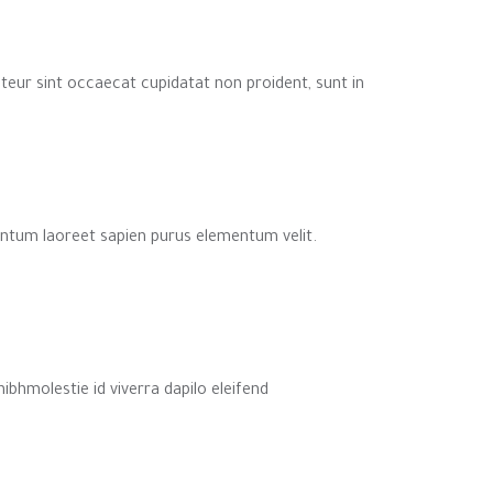
pteur sint occaecat cupidatat non proident, sunt in
entum laoreet sapien purus elementum velit.
nibhmolestie id viverra dapilo eleifend