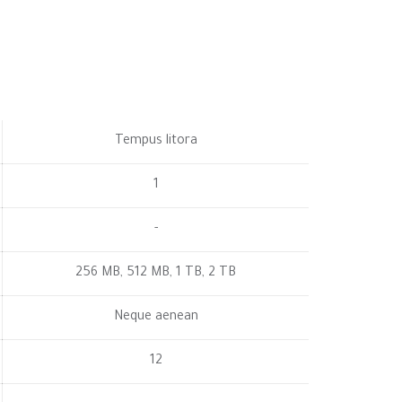
Tempus litora
1
-
256 MB, 512 MB, 1 TB, 2 TB
Neque aenean
12