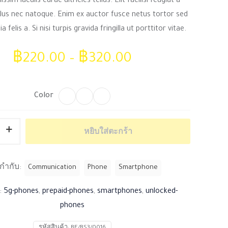
issim iaculis curae ultricies tellus. Elit facilisi feugiat a
4.00
จาก
5 คะแนน
lus nec natoque. Enim ex auctor fusce netus tortor sed
เต็มบน
การให้
ia felis a. Si nisi turpis gravida fringilla ut porttitor vitae.
คะแนน
ของลูกค้า
฿
220.00
–
฿
320.00
Color
หยิบใส่ตะกร้า
ne2
ยกำกับ:
Communication
Phone
Smartphone
:
5g-phones
,
prepaid-phones
,
smartphones
,
unlocked-
phones