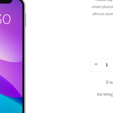
Cubilia dign
etiam phasel
ultrices lacin
จำนวน
BeSmartpho
ชิ้น
ป้า
หมวดหมู่