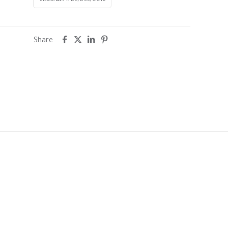
รหัสสินค้า:
BE/BS3/0016
Share