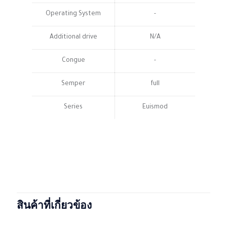
Operating System
-
Additional drive
N/A
Congue
-
Semper
full
Series
Euismod
BeSmartphone1
จาก 1 รีวิว
น้ำหนัก
1 กก.
ขนาด
25 × 125 × 25 เซนติเมตร
Michael
–
เมษายน 23, 2024
Brand
senco
ให้คะแนน
5
ตั้งแต่ 1-5
สินค้าที่เกี่ยวข้อง
คะแนน
Color
green, purple, red
Satisfied customer! I've had no regrets purchasing this