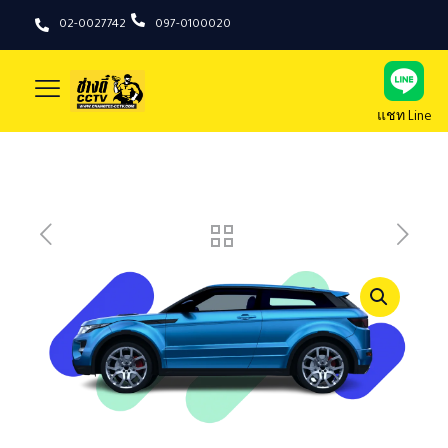
02-0027742
097-0100020
แชท Line