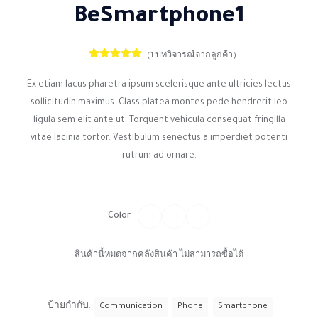
BeSmartphone1
(
1
บทวิจารณ์จากลูกค้า)
1
ให้คะแนน
5.00
จาก 5
Ex etiam lacus pharetra ipsum scelerisque ante ultricies lectus
คะแนนเต็ม
บน
การให้
sollicitudin maximus. Class platea montes pede hendrerit leo
คะแนนของ
ลูกค้า
ligula sem elit ante ut. Torquent vehicula consequat fringilla
vitae lacinia tortor. Vestibulum senectus a imperdiet potenti
rutrum ad ornare.
Color
สินค้านี้หมดจากคลังสินค้า ไม่สามารถซื้อได้
ป้ายกำกับ:
Communication
Phone
Smartphone