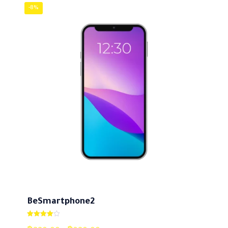
product. It's dependable and has become an essential
-8%
part of my routine.
เพิ่มบทวิจารณ์
อีเมลของคุณจะไม่แสดงให้คนอื่นเห็น
ช่องข้อมูลจำเป็นถูกทำ
เครื่องหมาย
*
การให้คะแนนของคุณ
*
1 of 5
2 of 5
3 of 5
4 of 5
5 of 5
stars
stars
stars
stars
stars
BeSmartphone2
ให้