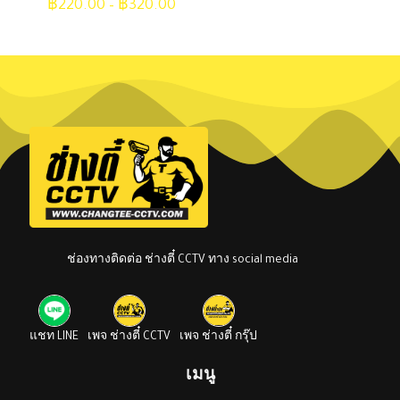
คะแนน
฿
220.00
–
฿
320.00
4.00
ตั้งแต่ 1-
5 คะแนน
ชื่อ
*
อีเมล
*
บันทึกชื่อ, อีเมล และชื่อเว็บไซต์ของฉันบนเบราว์เซอร์นี้
สำหรับการแสดงความเห็นครั้งถัดไป
ช่องทางติดต่อ ช่างตี๋ CCTV ทาง social media
แชท LINE
เพจ ช่างตี๋ CCTV
เพจ ช่างตี๋ กรุ๊ป
เมนู