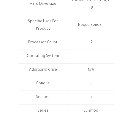
256 MB, 512 MB, 1 TB, 2
Hard Drive size
TB
Specific Uses For
Neque aenean
Product
Processor Count
12
Operating System
-
Additional drive
N/A
Congue
-
Semper
full
Series
Euismod