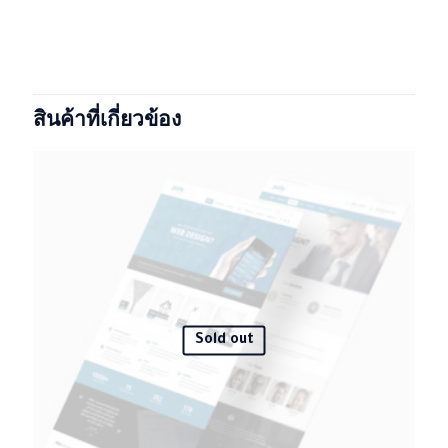
BePC1
จาก 1 รีวิว
น้ำหนัก
1 กก.
ยังไม่มีบทวิจารณ์
ขนาด
25 × 125 × 25 เซนติเมตร
Brand
phonee
มาเป็นคนแรกที่วิจารณ์ “BePC1”
สินค้าที่เกี่ยวข้อง
Color
Black, gray, red
อีเมลของคุณจะไม่แสดงให้คนอื่นเห็น
ช่องข้อมูลจำเป็นถูกทำ
เครื่องหมาย
*
การให้คะแนนของคุณ
*
1 of 5
2 of 5
3 of 5
4 of 5
5 of 5
stars
stars
stars
stars
stars
Sold out