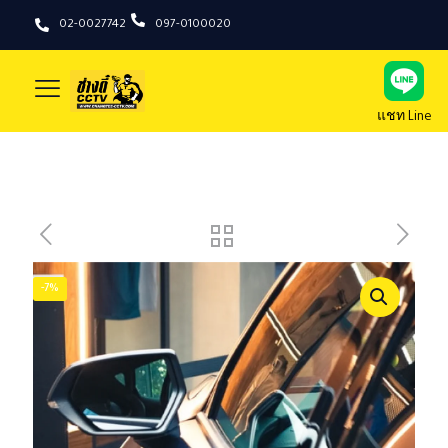
02-0027742
097-0100020
แชท Line
-7%