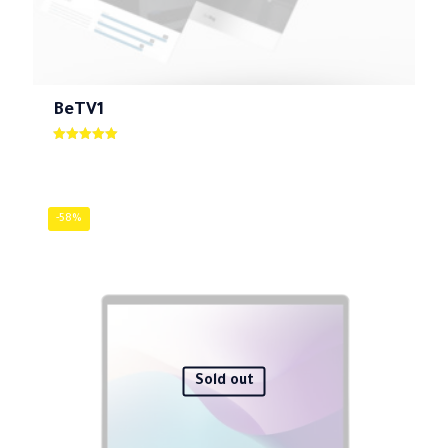
ชื่อ
*
BeTV1
อีเมล
*
ให้คะแนน
5.00
บันทึกชื่อ, อีเมล และชื่อเว็บไซต์ของฉันบนเบราว์เซอร์นี้
ตั้งแต่ 1-5
คะแนน
สำหรับการแสดงความเห็นครั้งถัดไป
-58%
Sold out