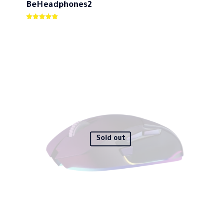
BeHeadphones2
ให้คะแนน
5.00
ตั้งแต่ 1-5
คะแนน
ชื่อ
*
อีเมล
*
บันทึกชื่อ, อีเมล และชื่อเว็บไซต์ของฉันบนเบราว์เซอร์นี้
Sold out
สำหรับการแสดงความเห็นครั้งถัดไป