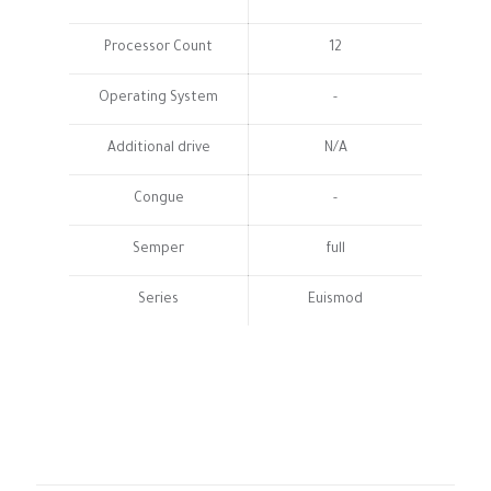
Processor Count
12
Operating System
-
Additional drive
N/A
Congue
-
Semper
full
Series
Euismod
BeTablet1
จาก 1 รีวิว
น้ำหนัก
1 กก.
ขนาด
25 × 125 × 25 เซนติเมตร
Amelia
–
เมษายน 23, 2024
Brand
futech
ให้คะแนน