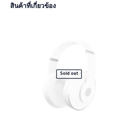
5
ตั้งแต่ 1-5
สินค้าที่เกี่ยวข้อง
คะแนน
Color
aquamarine, Black, gray
A must-have! This product has made a positive
difference in my daily life. I highly recommend giving it a
try.
เพิ่มบทวิจารณ์
อีเมลของคุณจะไม่แสดงให้คนอื่นเห็น
ช่องข้อมูลจำเป็นถูกทำ
Sold out
เครื่องหมาย
*
การให้คะแนนของคุณ
*
1 of 5
2 of 5
3 of 5
4 of 5
5 of 5
stars
stars
stars
stars
stars