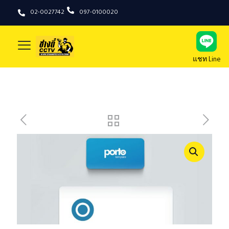
02-0027742
097-0100020
แชท Line