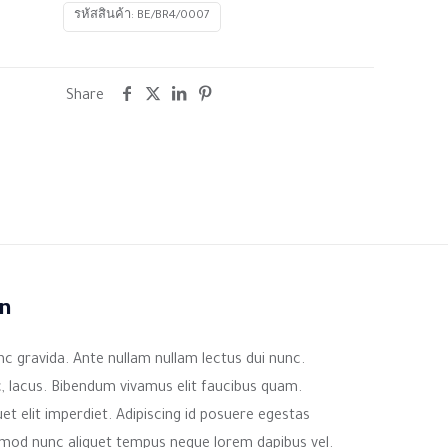
รหัสสินค้า:
BE/BR4/0007
Share
on
nc gravida. Ante nullam nullam lectus dui nunc.
ec, lacus. Bibendum vivamus elit faucibus quam.
et elit imperdiet. Adipiscing id posuere egestas
ismod nunc aliquet tempus neque lorem dapibus vel.