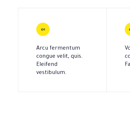
Arcu fermentum
V
congue velit, quis.
c
Eleifend
F
vestibulum.