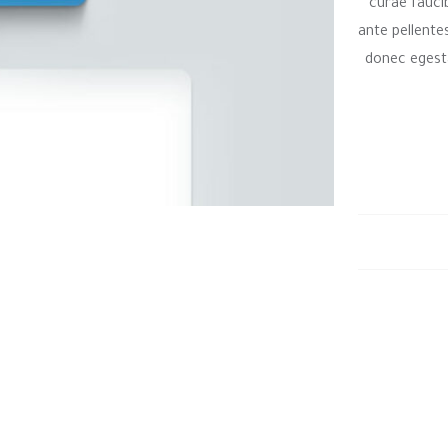
curae fauci
ante pellente
donec egesta