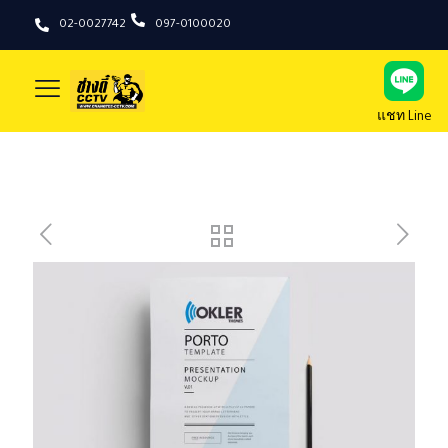
02-0027742
097-0100020
แชท Line