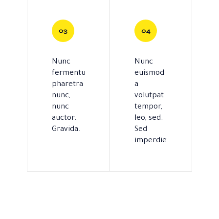
Nunc
Nunc
fermentum
euismod
pharetra
a
nunc,
volutpat
nunc
tempor,
auctor.
leo, sed.
Gravida.
Sed
imperdiet.