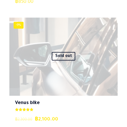
฿
850.00
-9%
Sold out
Venus bike
ให้คะแนน
5.00
Original
Current
฿
2,100.00
฿
2,300.00
ตั้งแต่ 1-5
คะแนน
price
price