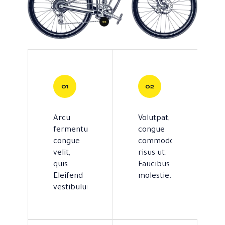
Arcu
Volutpat,
fermentum
congue
congue
commodo
velit,
risus ut.
quis.
Faucibus
Eleifend
molestie.
vestibulum.