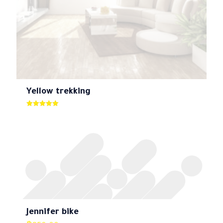
ชื่อ
*
Yellow trekking
อีเมล
*
ให้คะแนน
5.00
บันทึกชื่อ, อีเมล และชื่อเว็บไซต์ของฉันบนเบราว์เซอร์นี้
ตั้งแต่ 1-5
คะแนน
สำหรับการแสดงความเห็นครั้งถัดไป
Jennifer bike