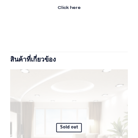
Click here
รีวิว
น้ำหนัก
15 กก.
ยังไม่มีบทวิจารณ์
ขนาด
150 × 35 × 120 เซนติเมตร
Size
l, s, xl, M
มาเป็นคนแรกที่วิจารณ์ “Bonaventura”
สินค้าที่เกี่ยวข้อง
Color
Black, purple, red
อีเมลของคุณจะไม่แสดงให้คนอื่นเห็น
ช่องข้อมูลจำเป็นถูกทำ
เครื่องหมาย
*
การให้คะแนนของคุณ
*
1 of 5
2 of 5
3 of 5
4 of 5
5 of 5
stars
stars
stars
stars
stars
Sold out