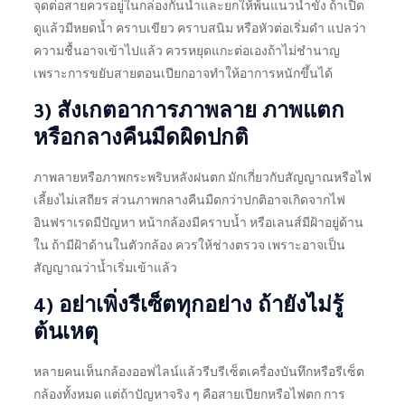
จุดต่อสายควรอยู่ในกล่องกันน้ำและยกให้พ้นแนวน้ำขัง ถ้าเปิด
ดูแล้วมีหยดน้ำ คราบเขียว คราบสนิม หรือหัวต่อเริ่มดำ แปลว่า
ความชื้นอาจเข้าไปแล้ว ควรหยุดแกะต่อเองถ้าไม่ชำนาญ
เพราะการขยับสายตอนเปียกอาจทำให้อาการหนักขึ้นได้
3) สังเกตอาการภาพลาย ภาพแตก
หรือกลางคืนมืดผิดปกติ
ภาพลายหรือภาพกระพริบหลังฝนตก มักเกี่ยวกับสัญญาณหรือไฟ
เลี้ยงไม่เสถียร ส่วนภาพกลางคืนมืดกว่าปกติอาจเกิดจากไฟ
อินฟราเรดมีปัญหา หน้ากล้องมีคราบน้ำ หรือเลนส์มีฝ้าอยู่ด้าน
ใน ถ้ามีฝ้าด้านในตัวกล้อง ควรให้ช่างตรวจ เพราะอาจเป็น
สัญญาณว่าน้ำเริ่มเข้าแล้ว
4) อย่าเพิ่งรีเซ็ตทุกอย่าง ถ้ายังไม่รู้
ต้นเหตุ
หลายคนเห็นกล้องออฟไลน์แล้วรีบรีเซ็ตเครื่องบันทึกหรือรีเซ็ต
กล้องทั้งหมด แต่ถ้าปัญหาจริง ๆ คือสายเปียกหรือไฟตก การ