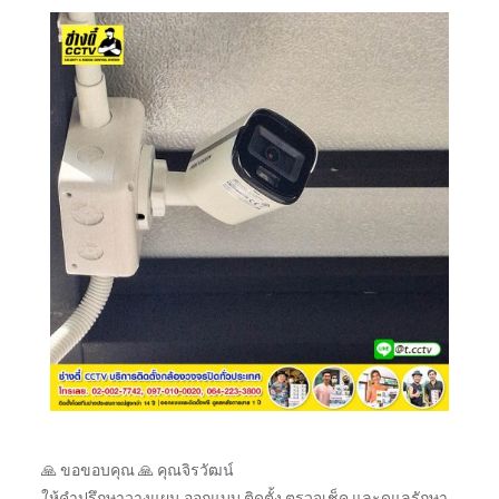
🙏 ขอขอบคุณ 🙏 คุณจิรวัฒน์