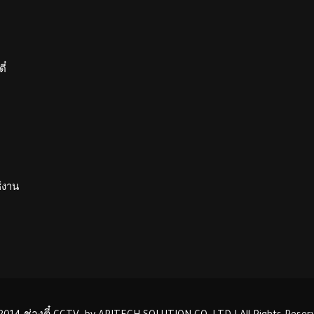
ี๋
ช้งาน