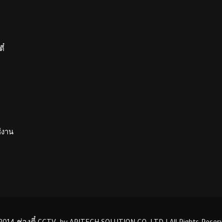
ี๋
ช้งาน