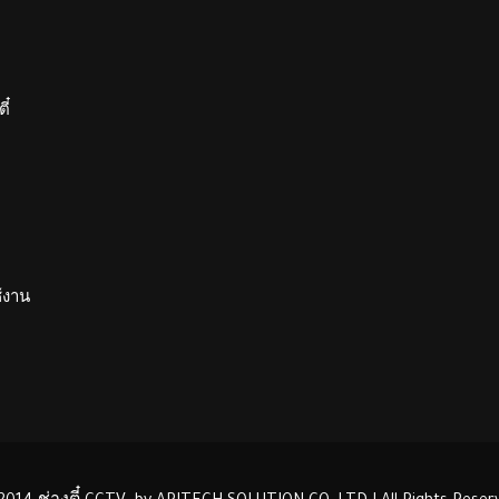
ี๋
ช้งาน