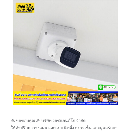
🙏 ขอขอบคุณ 🙏 บริษัท วอชแอนด์โก จำกัด
ให้คำปรึกษาวางแผน ออกแบบ ติดตั้ง ตรวจเช็ค และดูแลรักษา