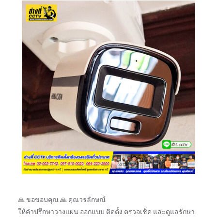
🙏 ขอขอบคุณ 🙏 คุณวรลักษณ์
ให้คำปรึกษาวางแผน ออกแบบ ติดตั้ง ตรวจเช็ค และดูแลรักษา