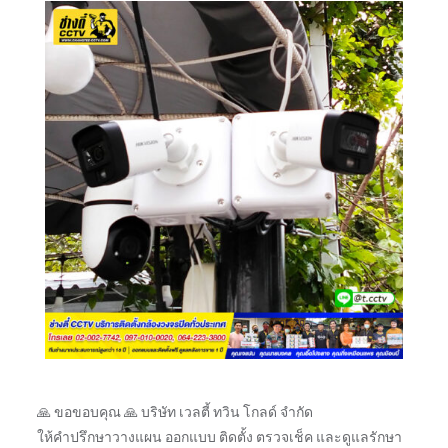
🙏 ขอขอบคุณ 🙏 บริษัท เวลตี้ ทวิน โกลด์ จำกัด
ให้คำปรึกษาวางแผน ออกแบบ ติดตั้ง ตรวจเช็ค และดูแลรักษา