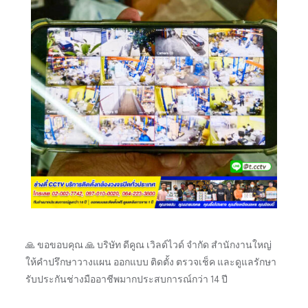
🙏 ขอขอบคุณ 🙏 บริษัท ดีคูณ เวิลด์ไวด์ จำกัด สำนักงานใหญ่
ให้คำปรึกษาวางแผน ออกแบบ ติดตั้ง ตรวจเช็ค และดูแลรักษา
รับประกันช่างมืออาชีพมากประสบการณ์กว่า 14 ปี