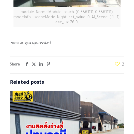
module: NormalModule; touch: (0.3861111, 0.3861111);
modeInfo: ; sceneMode: Night; cct_value: 0; AI_Scene: (-1, -1);
aec_lux: 76.0;
ขอขอบคุณ คุณวรพงษ์
Share
2
Related posts